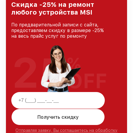
Краснодаре, постоянно повышая уровень
Скидка -25% на ремонт
доверия и лояльности наших клиентов.
любого устройства MSI
По предварительной записи с сайта,
предоставляем скидку в размере -25%
на весь прайс услуг по ремонту
25
%
OFF
Получить скидку
Отправляя заявку, Вы соглашаетесь на обработку