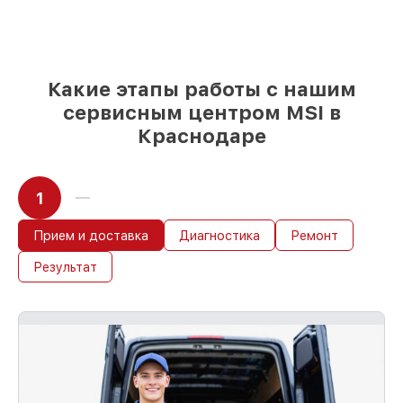
выбрать
– с учётом всех запросов
85%
работ за 1–2 часа, при условии, что
обслуживание началось сразу
Какие этапы работы с нашим
сервисным центром MSI в
Краснодаре
1
Прием и доставка
Диагностика
Ремонт
Результат