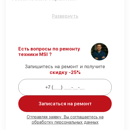
Использование оригинальных
Развернуть
запчастей
– только подлинные
комплектующие.
Опытные мастера
– проверенные
специалисты с опытом и сертификацией.
Точное соблюдение сроков
–
Есть вопросы по ремонту
гарантируем завершение работ без
техники MSI ?
задержек.
Подтвержденная гарантия
–
Запишитесь на ремонт и получите
предоставляем официальное
скидку -25%
гарантийное сопровождение после
починки.
Мы гарантируем:
Записаться на ремонт
80%
работ в присутствии заказчика
90%
комплектующих для материнских
Отправляя заявку, Вы соглашаетесь на
обработку персональных данных
плат на складе или доступны для
срочного заказа