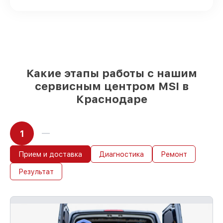
Подбор оригинальных комплектующих
и надежных реплик с возможностью
выбрать
– под любые финансовые
возможности
85%
работ в течение пары часов, если
мастер приступает к восстановлению
сразу
Какие этапы работы с нашим
сервисным центром MSI в
Краснодаре
1
Прием и доставка
Диагностика
Ремонт
Результат