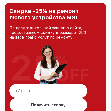
лучшим сервисным центром MSI в городе
Краснодаре, постоянно повышая уровень
Скидка -25% на ремонт
доверия и лояльности наших клиентов.
любого устройства MSI
По предварительной записи с сайта,
предоставляем скидку в размере -25%
на весь прайс услуг по ремонту
25
%
OFF
Получить скидку