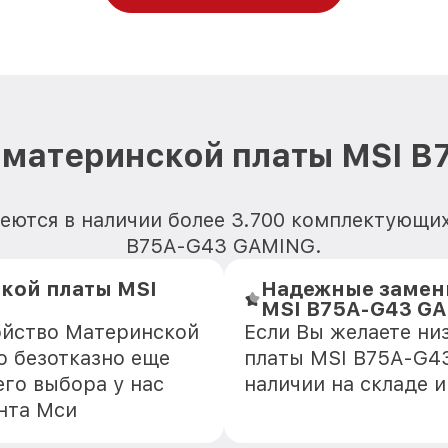
 материнской платы MSI 
еются в наличии более 3.700 комплектующи
B75A-G43 GAMING.
кой платы MSI
Надежные замен
MSI B75A-G43 G
ойство Материнской
Если Вы желаете ни
 безотказно еще
платы MSI B75A-G43
го выбора у нас
наличии на складе 
нта Мси