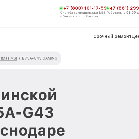
+7 (800) 101-17-59
+7 (861) 299
Служба техподдержки MSI
Работаем с
09:00
д
- бесплатно по России
Срочный ремонт
Це
плат MSI
/
B75A-G43 GAMING
ринской
5A-G43
аснодаре