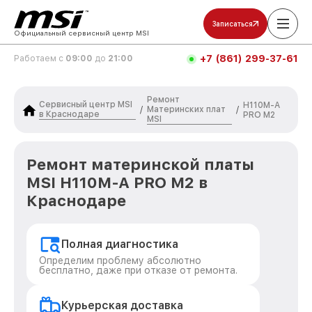
Записаться
Официальный сервисный центр MSI
+7 (861) 299-37-61
Работаем с
09:00
до
21:00
Ремонт
Сервисный центр MSI
H110M-A
Материнских плат
/
/
в Краснодаре
PRO M2
MSI
Ремонт материнской платы
MSI H110M-A PRO M2 в
Краснодаре
Полная диагностика
Определим проблему абсолютно
бесплатно, даже при отказе от ремонта.
Курьерская доставка