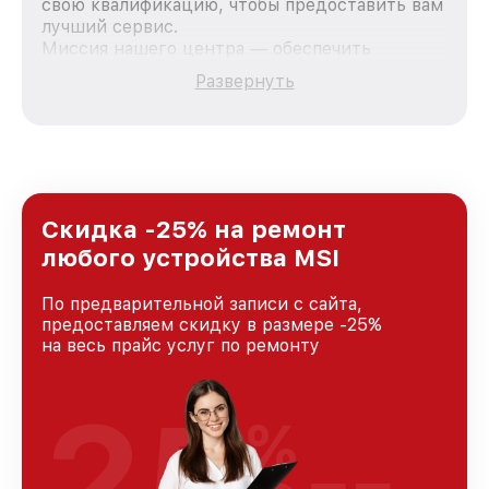
свою квалификацию, чтобы предоставить вам
лучший сервис.
Миссия нашего центра — обеспечить
качественный и доступный ремонт для
Развернуть
каждого пользователя продукции MSI, вне
зависимости от сложности поломки. Мы
стремимся к тому, чтобы каждый клиент был
удовлетворен скоростью и качеством
предоставляемых услуг. Наша цель — стать
лучшим сервисным центром MSI в городе
Краснодаре, постоянно повышая уровень
Скидка -25% на ремонт
доверия и лояльности наших клиентов.
любого устройства MSI
По предварительной записи с сайта,
предоставляем скидку в размере -25%
на весь прайс услуг по ремонту
25
%