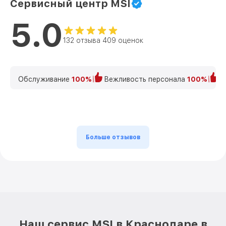
Сервисный центр MSI
5.0
132 отзыва 409 оценок
Обслуживание
100%
Вежливость персонала
100%
К
Больше отзывов
Наш сервис MSI в Краснодаре в