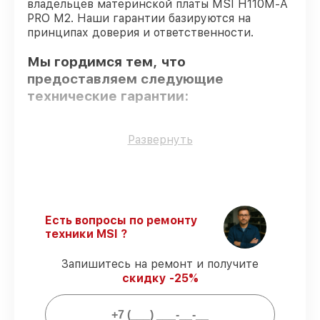
владельцев материнской платы MSI H110M-A
PRO M2. Наши гарантии базируются на
принципах доверия и ответственности.
Мы гордимся тем, что
предоставляем следующие
технические гарантии:
Использование оригинальных
Развернуть
запчастей
– гарантируем использование
фирменных запчастей для обслуживания.
Опытные мастера
– мастера проходят
строгий отбор и регулярное обучение.
Соблюдение сроков починки
–
Есть вопросы по ремонту
соблюдаем сроки сервиса материнской
техники MSI ?
платы H110M-A PRO M2, согласованные с
клиентом.
Запишитесь на ремонт и получите
Сервис с гарантией
– все работы по
скидку -25%
восстановлению проводятся с
официальной гарантией.