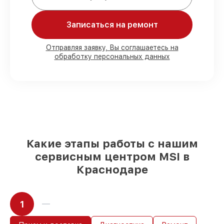
Мы гарантируем:
Записаться на ремонт
80%
работ под контролем клиента
90%
комплектующих для материнских
Отправляя заявку, Вы соглашаетесь на
обработку персональных данных
плат имеются в наличии или доступны
для быстрой доставки
Подбор оригинальных комплектующих
и надежных реплик с возможностью
выбрать
– с учётом всех запросов
85%
работ быстро и без задержек, при
условии, что обслуживание началось
сразу
Какие этапы работы с нашим
сервисным центром MSI в
Краснодаре
1