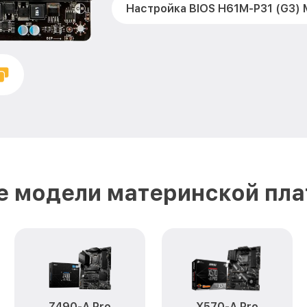
Настройка BIOS H61M-P31 (G3) 
е модели материнской пла
Z490-A Pro
X570-A Pro