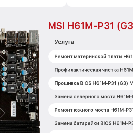
MSI H61M-P31 (G3
Услуга
Ремонт материнской платы H61
Профилактическая чистка H61M-
Прошивка BIOS H61M-P31 (G3) M
Замена северного моста H61M-P
Ремонт южного моста H61M-P31
Замена батарейки BIOS H61M-P3