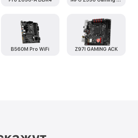
B560M Pro WiFi
Z97I GAMING ACK
скажут