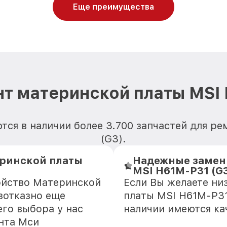
Еще преимущества
т материнской платы MSI
тся в наличии более 3.700 запчастей для р
(G3).
еринской платы
Надежные замен
MSI H61M-P31 (G
ойство Материнской
Если Вы желаете ни
зотказно еще
платы MSI H61M-P31
го выбора у нас
наличии имеются ка
нта Мси