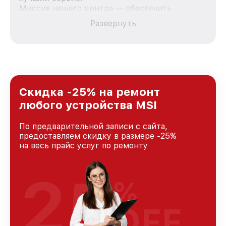
Миссия нашего центра — обеспечить
качественный и доступный ремонт для
Развернуть
каждого пользователя продукции MSI, вне
зависимости от сложности поломки. Мы
стремимся к тому, чтобы каждый клиент был
удовлетворен скоростью и качеством
предоставляемых услуг. Наша цель — стать
лучшим сервисным центром MSI в городе
Краснодаре, постоянно повышая уровень
Скидка -25% на ремонт
доверия и лояльности наших клиентов.
любого устройства MSI
По предварительной записи с сайта,
предоставляем скидку в размере -25%
на весь прайс услуг по ремонту
25
%
OFF