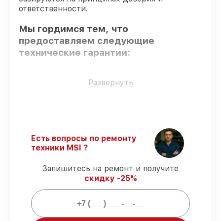
ответственности.
Мы гордимся тем, что
предоставляем следующие
технические гарантии:
Только фирменные комплектующие
–
Развернуть
гарантируем использование фирменных
запчастей для обслуживания.
Квалифицированные специалисты
–
все работники проходят обязательное
обучение и ежегодную аттестацию, что
Есть вопросы по ремонту
подтверждает их уровень мастерства.
техники MSI ?
Точное соблюдение сроков
–
гарантируем завершение работ без
Запишитесь на ремонт и получите
задержек.
скидку -25%
Сервис с гарантией
– все работы по
восстановлению проводятся с
официальной гарантией.