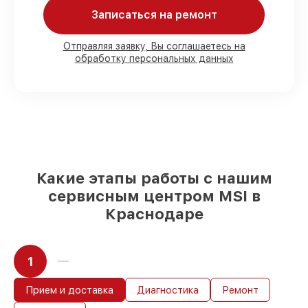
Мы гарантируем:
Записаться на ремонт
80%
работ в присутствии заказчика
Отправляя заявку, Вы соглашаетесь на
обработку персональных данных
90%
комплектующих для материнских
плат имеются в наличии или доступны
для быстрой доставки
Качественные реплики и
оригинальные детали по вашему
выбору
– под любые финансовые
возможности
85%
работ в течение пары часов, при
немедленном начале работ
Какие этапы работы с нашим
сервисным центром MSI в
Краснодаре
1
Прием и доставка
Диагностика
Ремонт