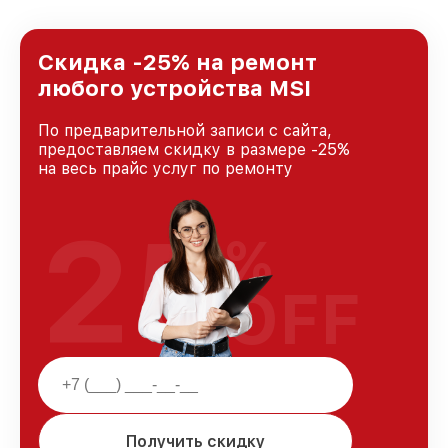
предоставляемых услуг. Наша цель — стать
лучшим сервисным центром MSI в городе
Краснодаре, постоянно повышая уровень
Скидка -25% на ремонт
доверия и лояльности наших клиентов.
любого устройства MSI
По предварительной записи с сайта,
предоставляем скидку в размере -25%
на весь прайс услуг по ремонту
25
%
OFF
Получить скидку