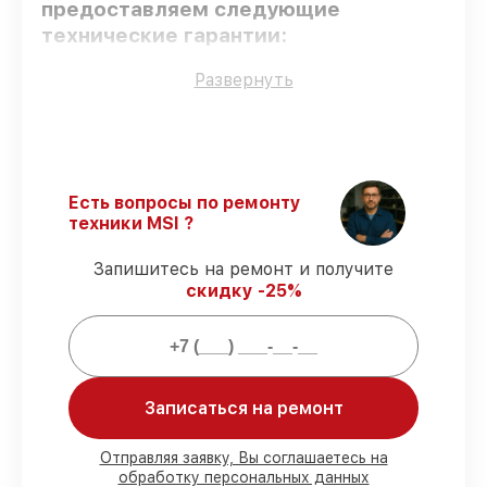
предоставляем следующие
технические гарантии:
Развернуть
Использование оригинальных
запчастей
– гарантируем использование
фирменных запчастей для обслуживания.
Квалифицированные специалисты
–
проверенные специалисты с опытом и
Есть вопросы по ремонту
сертификацией.
техники MSI ?
Точное соблюдение сроков
–
соблюдаем сроки сервиса материнской
Запишитесь на ремонт и получите
платы MS-98A9, согласованные с
скидку -25%
клиентом.
Подтвержденная гарантия
– все
работы по восстановлению проводятся с
официальной гарантией.
Записаться на ремонт
Мы гарантируем:
Отправляя заявку, Вы соглашаетесь на
обработку персональных данных
80%
работ под контролем клиента