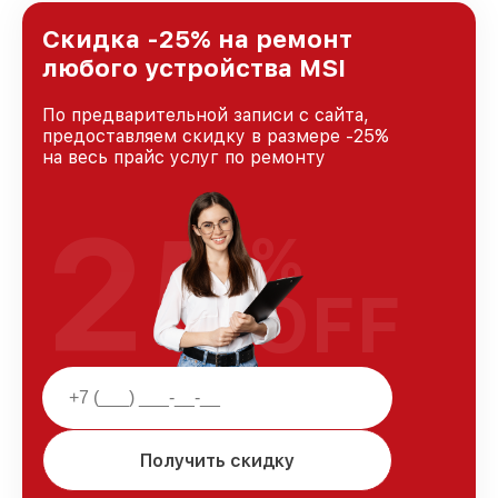
лучшим сервисным центром MSI в городе
Краснодаре, постоянно повышая уровень
Скидка -25% на ремонт
доверия и лояльности наших клиентов.
любого устройства MSI
По предварительной записи с сайта,
предоставляем скидку в размере -25%
на весь прайс услуг по ремонту
25
%
OFF
Получить скидку