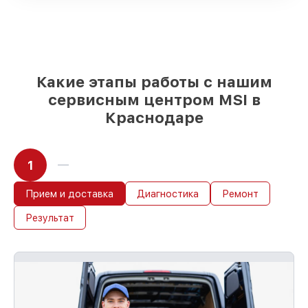
и надежных реплик с возможностью
выбрать
– под любые финансовые
возможности
85%
работ быстро и без задержек, если
мастер приступает к восстановлению
сразу
Какие этапы работы с нашим
сервисным центром MSI в
Краснодаре
1
Прием и доставка
Диагностика
Ремонт
Результат