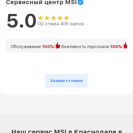
Сервисный центр MSI
5.0
132 отзыва 409 оценок
Обслуживание
100%
Вежливость персонала
100%
К
Больше отзывов
Наш сервис MSI в Краснодаре в