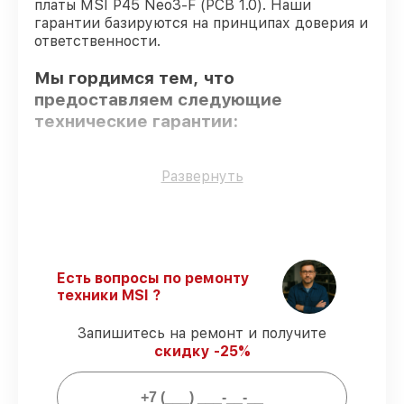
платы MSI P45 Neo3-F (PCB 1.0). Наши
гарантии базируются на принципах доверия и
ответственности.
Мы гордимся тем, что
предоставляем следующие
технические гарантии:
Только фирменные комплектующие
–
Развернуть
только подлинные комплектующие.
Сертифицированные инженеры
– все
работники проходят обязательное
обучение и ежегодную аттестацию, что
подтверждает их уровень мастерства.
Есть вопросы по ремонту
Соблюдение сроков починки
–
техники MSI ?
гарантируем завершение работ без
задержек.
Запишитесь на ремонт и получите
Гарантийное обслуживание
– все
скидку -25%
работы по восстановлению проводятся с
официальной гарантией.