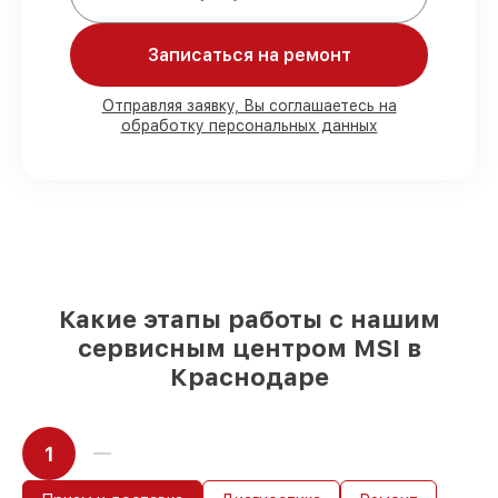
Мы гарантируем:
Записаться на ремонт
80%
работ с возможностью наблюдения
90%
комплектующих для материнских
Отправляя заявку, Вы соглашаетесь на
обработку персональных данных
плат имеются в наличии или доступны
для срочного заказа
Подбор оригинальных комплектующих
и надежных реплик с возможностью
выбрать
– под любые финансовые
возможности
85%
работ в течение пары часов, если
мастер приступает к восстановлению
сразу
Какие этапы работы с нашим
сервисным центром MSI в
Краснодаре
1