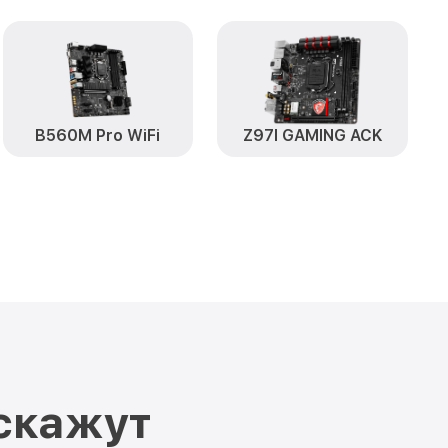
B560M Pro WiFi
Z97I GAMING ACK
скажут