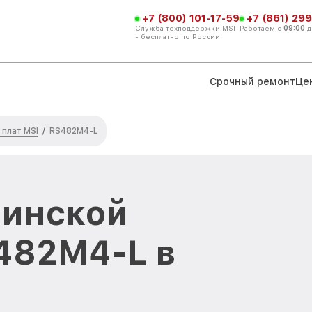
+7 (800) 101-17-59
+7 (861) 299
Служба техподдержки MSI
Работаем с
09:00
д
- бесплатно по России
Срочный ремонт
Це
плат MSI
/
RS482M4-L
ринской
482M4-L в