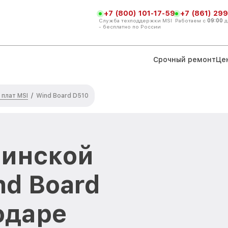
+7 (800) 101-17-59
+7 (861) 299
Служба техподдержки MSI
Работаем с
09:00
д
- бесплатно по России
Срочный ремонт
Це
плат MSI
/
Wind Board D510
ринской
nd Board
одаре