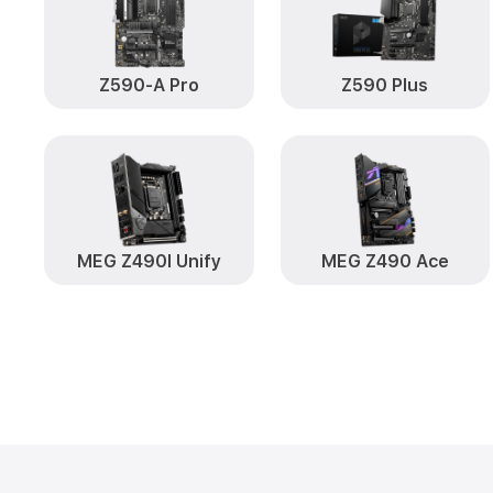
Z590-A Pro
Z590 Plus
MEG Z490I Unify
MEG Z490 Ace