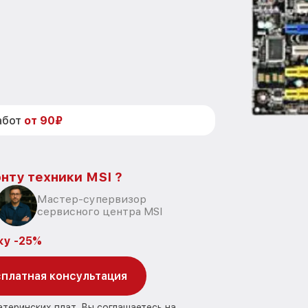
абот
от 90₽
нту техники MSI ?
Мастер-супервизор
сервисного центра MSI
ку -25%
платная консультация
атеринских плат, Вы соглашаетесь на