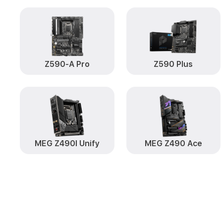
Z590-A Pro
Z590 Plus
MEG Z490I Unify
MEG Z490 Ace