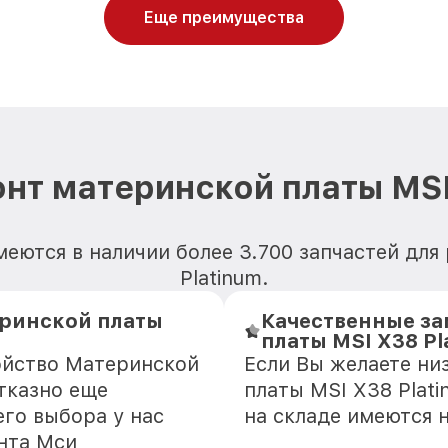
Еще преимущества
нт материнской платы MSI
еются в наличии более 3.700 запчастей дл
Platinum.
еринской платы
Качественные за
платы MSI X38 Pl
ойство Материнской
Если Вы желаете ни
отказно еще
платы MSI X38 Plati
го выбора у нас
на складе имеются 
нта Мси