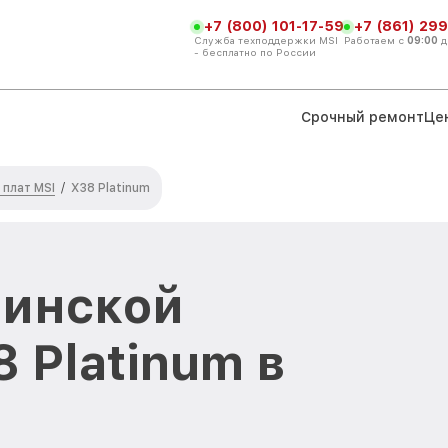
+7 (800) 101-17-59
+7 (861) 299
Служба техподдержки MSI
Работаем с
09:00
д
- бесплатно по России
Срочный ремонт
Це
плат MSI
/
X38 Platinum
ринской
 Platinum в