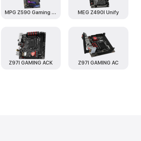
MPG Z590 Gaming Plus
MEG Z490I Unify
Z97I GAMING ACK
Z97I GAMING AC