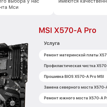
го выбора у нас
имеются качественн
нта Мси
MSI X570-A Pro
Услуга
Ремонт материнской платы X570
Профилактическая чистка X570-
Прошивка BIOS X570-A Pro MSI
Замена северного моста X570-A
Ремонт южного моста X570-A P