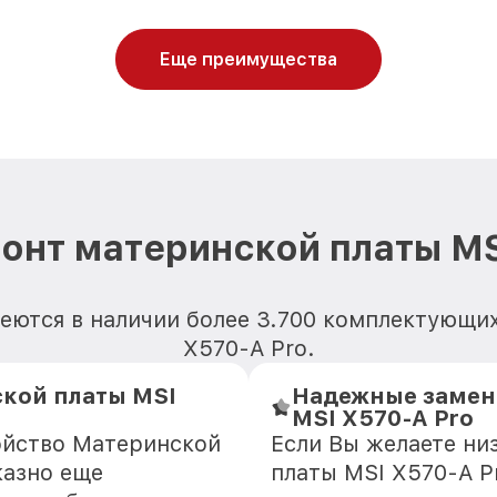
Еще преимущества
онт материнской платы MS
еются в наличии более 3.700 комплектующи
X570-A Pro.
кой платы MSI
Надежные замен
MSI X570-A Pro
ойство Материнской
Если Вы желаете ни
казно еще
платы MSI X570-A Pr