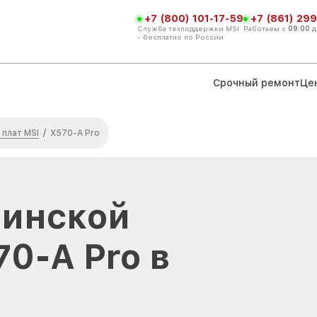
+7 (800) 101-17-59
+7 (861) 299
Служба техподдержки MSI
Работаем с
09:00
д
- бесплатно по России
Срочный ремонт
Це
плат MSI
/
X570-A Pro
ринской
0-A Pro в