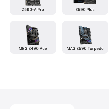
Z590-A Pro
Z590 Plus
MEG Z490 Ace
MAG Z590 Torpedo