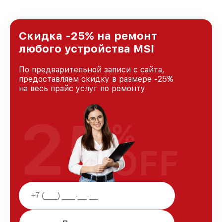
удовлетворен скоростью и качеством
предоставляемых услуг. Наша цель — стать
лучшим сервисным центром MSI в городе
Краснодаре, постоянно повышая уровень
Скидка -25% на ремонт
доверия и лояльности наших клиентов.
любого устройства MSI
По предварительной записи с сайта,
предоставляем скидку в размере -25%
на весь прайс услуг по ремонту
25
%
OFF