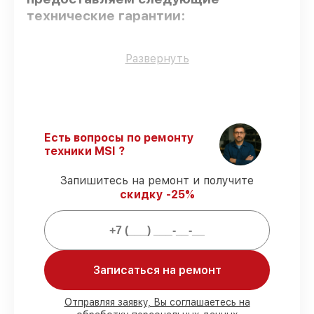
технические гарантии:
Использование оригинальных
Развернуть
запчастей
– только подлинные
комплектующие.
Сертифицированные инженеры
–
мастера проходят строгий отбор и
регулярное обучение.
Есть вопросы по ремонту
Соблюдение сроков починки
–
техники MSI ?
восстановление материнской платы
X79A-GD65 выполняется строго в
Запишитесь на ремонт и получите
оговоренные сроки.
скидку -25%
Гарантийное обслуживание
–
обслуживаем материнских плат всегда
со строгим соблюдением гарантийных
обязательств.
Записаться на ремонт
Мы гарантируем:
Отправляя заявку, Вы соглашаетесь на