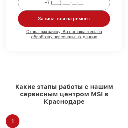
починки.
Записаться на ремонт
Мы гарантируем:
Отправляя заявку, Вы соглашаетесь на
обработку персональных данных
80%
работ в присутствии заказчика
90%
комплектующих для материнских
плат имеются в наличии или доступны
для срочного заказа
Оригинальные запчасти и
качественные реплики на ваш выбор
–
с учётом всех запросов
85%
работ за 1–2 часа, при условии, что
обслуживание началось сразу
Какие этапы работы с нашим
сервисным центром MSI в
Краснодаре
1