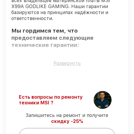
всех владельцев материнской платы MSI
X99A GODLIKE GAMING. Наши гарантии
базируются на принципах надёжности и
ответственности.
Мы гордимся тем, что
предоставляем следующие
технические гарантии:
Использование оригинальных
Развернуть
запчастей
– только подлинные
комплектующие.
Сертифицированные инженеры
–
мастера проходят строгий отбор и
регулярное обучение.
Есть вопросы по ремонту
Соблюдение сроков починки
–
техники MSI ?
восстановление материнской платы
X99A GODLIKE GAMING выполняется
Запишитесь на ремонт и получите
строго в оговоренные сроки.
скидку -25%
Подтвержденная гарантия
–
предоставляем официальное
гарантийное сопровождение после