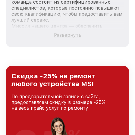
команда состоит из сертифицированных
специалистов, которые постоянно повышают
свою квалификацию, чтобы предоставить вам
лучший сервис.
Миссия нашего центра — обеспечить
качественный и доступный ремонт для
Развернуть
каждого пользователя продукции MSI, вне
зависимости от сложности поломки. Мы
стремимся к тому, чтобы каждый клиент был
удовлетворен скоростью и качеством
предоставляемых услуг. Наша цель — стать
лучшим сервисным центром MSI в городе
Краснодаре, постоянно повышая уровень
Скидка -25% на ремонт
доверия и лояльности наших клиентов.
любого устройства MSI
По предварительной записи с сайта,
предоставляем скидку в размере -25%
на весь прайс услуг по ремонту