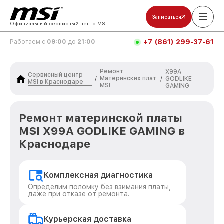
Записаться
Официальный сервисный центр MSI
+7 (861) 299-37-61
Работаем с
09:00
до
21:00
Ремонт
X99A
Сервисный центр
Материнских плат
/
/
GODLIKE
MSI в Краснодаре
MSI
GAMING
Ремонт материнской платы
MSI X99A GODLIKE GAMING в
Краснодаре
Комплексная диагностика
Определим поломку без взимания платы,
даже при отказе от ремонта.
Курьерская доставка