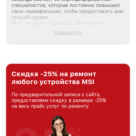
специалистов, которые постоянно повышают
свою квалификацию, чтобы предоставить вам
лучший сервис.
Миссия нашего центра — обеспечить
качественный и доступный ремонт для
Развернуть
каждого пользователя продукции MSI, вне
зависимости от сложности поломки. Мы
стремимся к тому, чтобы каждый клиент был
удовлетворен скоростью и качеством
предоставляемых услуг. Наша цель — стать
лучшим сервисным центром MSI в городе
Краснодаре, постоянно повышая уровень
Скидка -25% на ремонт
доверия и лояльности наших клиентов.
любого устройства MSI
По предварительной записи с сайта,
предоставляем скидку в размере -25%
на весь прайс услуг по ремонту
%