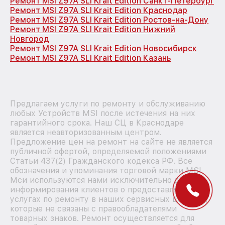
Ремонт MSI Z97A SLI Krait Edition Санкт-Петербург
Ремонт MSI Z97A SLI Krait Edition Краснодар
Ремонт MSI Z97A SLI Krait Edition Ростов-на-Дону
Ремонт MSI Z97A SLI Krait Edition Нижний
Новгород
Ремонт MSI Z97A SLI Krait Edition Новосибирск
Ремонт MSI Z97A SLI Krait Edition Казань
Предлагаем услуги по ремонту и обслуживанию
любых Устройств MSI после истечения на них
гарантийного срока. Наш СЦ в Краснодаре
является неавторизованным центром.
Предложение цен на ремонт на сайте не является
публичной офертой, определяемой положениями
Статьи 437(2) Гражданского кодекса РФ. Все
обозначения и упоминания торговой марки MSI
Мси используются нами исключительно для
информирования клиентов о предоставляемых
услугах по ремонту в наших сервисных центрах,
которые не связаны с правообладателями
товарных знаков. Ремонт осуществляется для