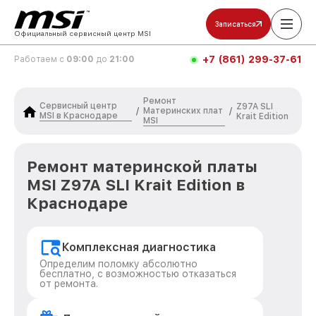
Записаться
Официальный сервисный центр MSI
+7 (861) 299-37-61
Работаем с
09:00
до
21:00
Ремонт
Сервисный центр
Z97A SLI
Материнских плат
/
/
MSI в Краснодаре
Krait Edition
MSI
Ремонт материнской платы
MSI Z97A SLI Krait Edition в
Краснодаре
Комплексная диагностика
Определим поломку абсолютно
бесплатно, с возможностью отказаться
от ремонта.