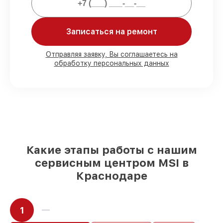
Мы гарантируем:
Записаться на ремонт
80%
работ в вашем присутствии
Отправляя заявку, Вы соглашаетесь на
обработку персональных данных
90%
комплектующих для материнских
плат имеются в наличии или доступны
для срочного заказа
Подбор оригинальных комплектующих
и надежных реплик с возможностью
выбрать
– для любого бюджета
85%
работ в течение пары часов, если
мастер приступает к восстановлению
сразу
Какие этапы работы с нашим
сервисным центром MSI в
Краснодаре
1