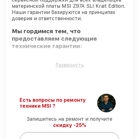
материнской платы MSI Z97A SLI Krait Edition.
Наши гарантии базируются на принципах
доверия и ответственности.
Мы гордимся тем, что
предоставляем следующие
технические гарантии:
Оригинальные детали
– гарантируем
Развернуть
использование фирменных запчастей для
обслуживания.
Сертифицированные инженеры
–
проверенные специалисты с опытом и
сертификацией.
Есть вопросы по ремонту
Точное соблюдение сроков
–
техники MSI ?
восстановление материнской платы Z97A
SLI Krait Edition выполняется строго в
Запишитесь на ремонт и получите
оговоренные сроки.
скидку -25%
Сервис с гарантией
– все работы по
восстановлению проводятся с
официальной гарантией.