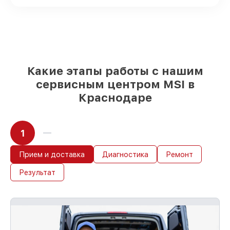
выбираете, какие детали использовать, а
мы готовы рассмотреть варианты под
любые запросы
85%
работ по восстановлению MSI
выполняются в течение пары часов, если
мастер начинает работу сразу
Какие этапы работы с нашим
сервисным центром MSI в
Краснодаре
1
Прием и доставка
Диагностика
Ремонт
Результат