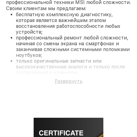
профессиональной техники MSI любой сложности.
Своим клиентам мы предлагаем:
бесплатную комплексную диагностику,
которая является важнейшим этапом
восстановления работоспособности любых
устройств;
профессиональный ремонт любой сложности,
начиная со смены экрана на смартфонах и
заканчивая сложными системными поломками
ноутбуков;
только оригинальные запчасти или
высококачественные аналоги и только после
согласования с клиентом.
На все работы и замененные комплектующие
Развернуть
предоставляется длительная гарантия. В случае
поломки по условиям гарантии, мы бесплатно
исправим ситуацию.
Наши преимущества
Преимуществами нашего сервисного центра MSI
в Краснодаре являются:
лучшие специалисты с многолетним опытом и
безупречной репутацией;
современное оборудование и