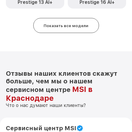
Prestige 13 AI+
Prestige 16 AI+
Замена термопасты 14 C12M230RU MSI
от 1095₽
Замена шлейфа матрицы 14 C12M230RU
от 950₽
MSI
Показать все модели
Замена экрана 14 C12M230RU MSI
от 1095₽
Замена северного моста 14 C12M230RU
от 1950₽
MSI
Замена SSD 14 C12M230RU MSI
от 1200₽
Отзывы наших клиентов скажут
Замена аккумулятора 14 C12M230RU MSI
от 690₽
больше, чем мы о нашем
MSI в
сервисном центре
Замена HDMI 14 C12M230RU MSI
от 495₽
Краснодаре
Что о нас думают наши клиенты?
Сервисный центр MSI