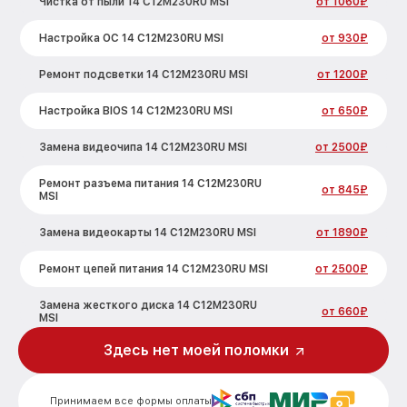
Чистка от пыли 14 C12M230RU MSI
от 1060₽
Настройка ОС 14 C12M230RU MSI
от 930₽
Ремонт подсветки 14 C12M230RU MSI
от 1200₽
Настройка BIOS 14 C12M230RU MSI
от 650₽
Замена видеочипа 14 C12M230RU MSI
от 2500₽
Ремонт разъема питания 14 C12M230RU
от 845₽
MSI
Замена видеокарты 14 C12M230RU MSI
от 1890₽
Ремонт цепей питания 14 C12M230RU MSI
от 2500₽
Замена жесткого диска 14 C12M230RU
от 660₽
MSI
Здесь нет моей поломки
Установка драйверов 14 C12M230RU MSI
от 725₽
Замена вебкамеры 14 C12M230RU MSI
от 1400₽
Принимаем все формы оплаты