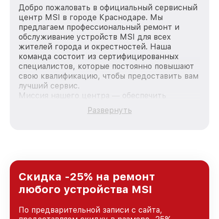
Добро пожаловать в официальный сервисный
центр MSI в городе Краснодаре. Мы
предлагаем профессиональный ремонт и
обслуживание устройств MSI для всех
жителей города и окрестностей. Наша
команда состоит из сертифицированных
специалистов, которые постоянно повышают
свою квалификацию, чтобы предоставить вам
лучший сервис.
Миссия нашего центра — обеспечить
качественный и доступный ремонт для
Развернуть
каждого пользователя продукции MSI, вне
зависимости от сложности поломки. Мы
стремимся к тому, чтобы каждый клиент был
удовлетворен скоростью и качеством
предоставляемых услуг. Наша цель — стать
лучшим сервисным центром MSI в городе
Краснодаре, постоянно повышая уровень
Скидка -25% на ремонт
доверия и лояльности наших клиентов.
любого устройства MSI
По предварительной записи с сайта,