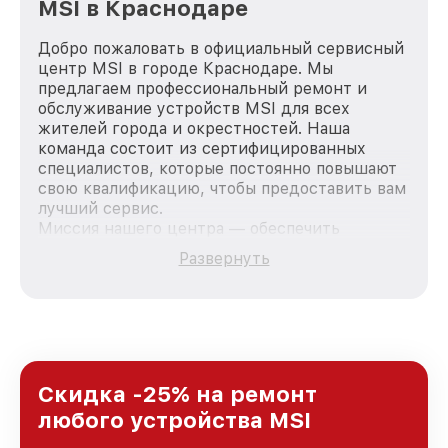
MSI в Краснодаре
Добро пожаловать в официальный сервисный
центр MSI в городе Краснодаре. Мы
предлагаем профессиональный ремонт и
обслуживание устройств MSI для всех
жителей города и окрестностей. Наша
команда состоит из сертифицированных
специалистов, которые постоянно повышают
свою квалификацию, чтобы предоставить вам
лучший сервис.
Миссия нашего центра — обеспечить
качественный и доступный ремонт для
Развернуть
каждого пользователя продукции MSI, вне
зависимости от сложности поломки. Мы
стремимся к тому, чтобы каждый клиент был
удовлетворен скоростью и качеством
предоставляемых услуг. Наша цель — стать
лучшим сервисным центром MSI в городе
Краснодаре, постоянно повышая уровень
Скидка -25% на ремонт
доверия и лояльности наших клиентов.
любого устройства MSI