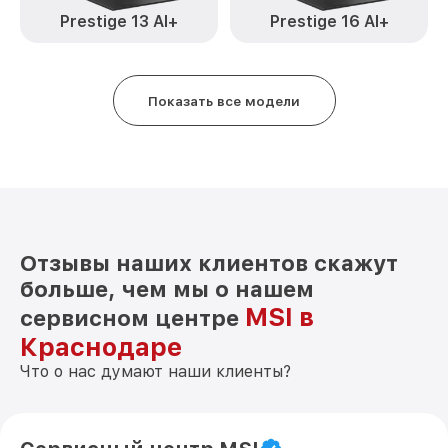
Замена системы охлаждения 15
Prestige 13 AI+
Prestige 16 AI+
от 1645₽
A10SC037RU MSI
Замена термопасты 15 A10SC037RU MSI
от 1095₽
Показать все модели
Замена шлейфа матрицы 15 A10SC037RU
от 950₽
MSI
Замена экрана 15 A10SC037RU MSI
от 1095₽
Замена северного моста 15
от 1950₽
A10SC037RU MSI
Отзывы наших клиентов скажут
Замена SSD 15 A10SC037RU MSI
от 1200₽
больше, чем мы о нашем
Замена аккумулятора 15 A10SC037RU
от 690₽
MSI в
сервисном центре
MSI
Краснодаре
Замена HDMI 15 A10SC037RU MSI
от 495₽
Что о нас думают наши клиенты?