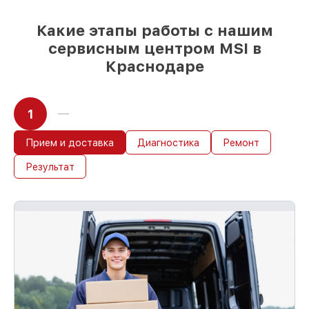
условии, что обслуживание началось
сразу
Какие этапы работы с нашим
сервисным центром MSI в
Краснодаре
1
Прием и доставка
Диагностика
Ремонт
Результат