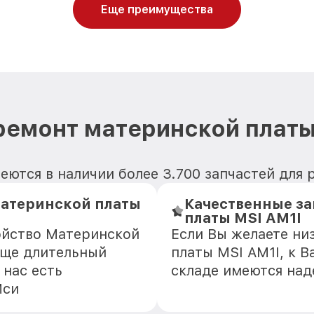
Еще преимущества
ремонт материнской платы
ются в наличии более 3.700 запчастей для
атеринской платы
Качественные з
платы MSI AM1I
ойство Материнской
Если Вы желаете ни
еще длительный
платы MSI AM1I, к В
 нас есть
складе имеются на
Мси