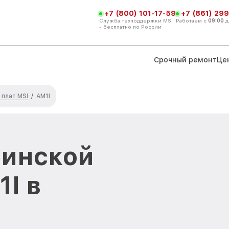
+7 (800) 101-17-59
+7 (861) 299
Служба техподдержки MSI
Работаем с
09:00
д
- бесплатно по России
Срочный ремонт
Це
плат MSI
/
AM1I
ринской
I в