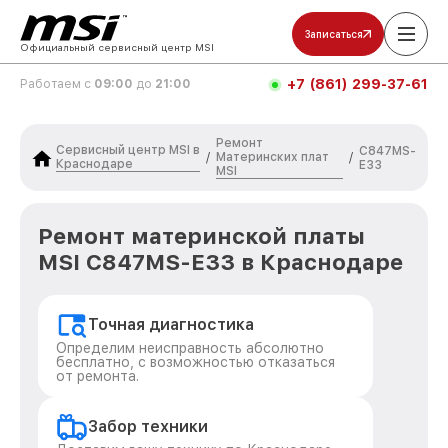
Записаться
Официальный сервисный центр MSI
+7 (861) 299-37-61
Работаем с
09:00
до
21:00
Ремонт
Сервисный центр MSI в
C847MS-
Материнских плат
/
/
Краснодаре
E33
MSI
Ремонт материнской платы
MSI C847MS-E33 в Краснодаре
Точная диагностика
Определим неисправность абсолютно
бесплатно, с возможностью отказаться
от ремонта.
Забор техники