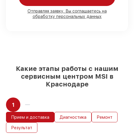
80%
работ в присутствии заказчика
Отправляя заявку, Вы соглашаетесь на
обработку персональных данных
90%
комплектующих для материнских
плат имеются в наличии или доступны
для срочного заказа
Качественные реплики и
оригинальные детали по вашему
выбору
– под любые финансовые
возможности
85%
работ за 1–2 часа, при условии, что
обслуживание началось сразу
Какие этапы работы с нашим
сервисным центром MSI в
Краснодаре
1
Прием и доставка
Диагностика
Ремонт
Результат