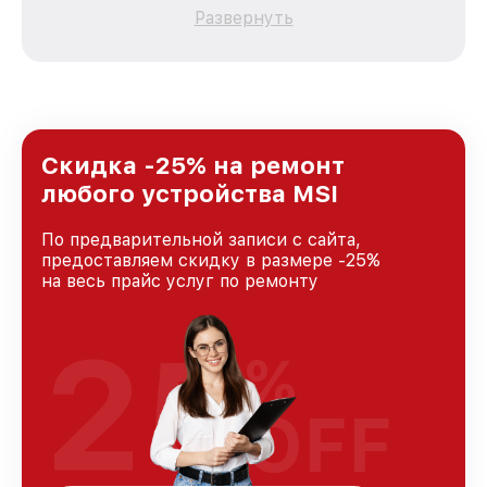
качественный и доступный ремонт для
Развернуть
каждого пользователя продукции MSI, вне
зависимости от сложности поломки. Мы
стремимся к тому, чтобы каждый клиент был
удовлетворен скоростью и качеством
предоставляемых услуг. Наша цель — стать
лучшим сервисным центром MSI в городе
Краснодаре, постоянно повышая уровень
Скидка -25% на ремонт
доверия и лояльности наших клиентов.
любого устройства MSI
По предварительной записи с сайта,
предоставляем скидку в размере -25%
на весь прайс услуг по ремонту
25
%
OFF