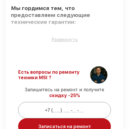
Мы гордимся тем, что
предоставляем следующие
технические гарантии:
Использование оригинальных
Развернуть
запчастей
– гарантируем использование
фирменных запчастей для обслуживания.
Сертифицированные инженеры
–
мастера проходят строгий отбор и
регулярное обучение.
Есть вопросы по ремонту
Выполнение работ вовремя
–
техники MSI ?
соблюдаем сроки сервиса материнской
платы C847MS-E33, согласованные с
Запишитесь на ремонт и получите
клиентом.
скидку -25%
Подтвержденная гарантия
– все
работы по восстановлению проводятся с
официальной гарантией.
Мы гарантируем:
Записаться на ремонт