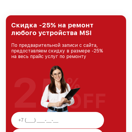
удовлетворен скоростью и качеством
предоставляемых услуг. Наша цель — стать
лучшим сервисным центром MSI в городе
Краснодаре, постоянно повышая уровень
Скидка -25% на ремонт
доверия и лояльности наших клиентов.
любого устройства MSI
По предварительной записи с сайта,
предоставляем скидку в размере -25%
на весь прайс услуг по ремонту
25
%
OFF