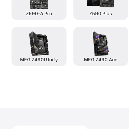
Z590-A Pro
Z590 Plus
MEG Z490I Unify
MEG Z490 Ace