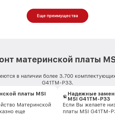
Еще преимущества
онт материнской платы M
еются в наличии более 3.700 комплектующи
G41TM-P33.
нской платы MSI
Надежные замен
MSI G41TM-P33
ойство Материнской
Если Вы желаете ни
казно еще
платы MSI G41TM-P3