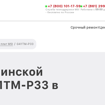
+7 (800) 101-17-59
+7 (861) 299
Служба техподдержки MSI
Работаем с
09:00
д
- бесплатно по России
Срочный ремонт
Це
плат MSI
/
G41TM-P33
ринской
1TM-P33 в