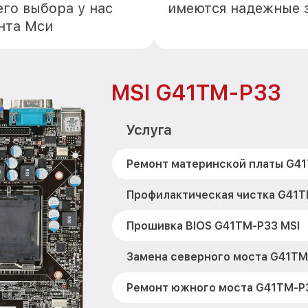
го выбора у нас
имеются надежные 
нта Мси
MSI G41TM-P33
Услуга
Ремонт материнской платы G41
Профилактическая чистка G41T
Прошивка BIOS G41TM-P33 MSI
Замена северного моста G41TM
Ремонт южного моста G41TM-P