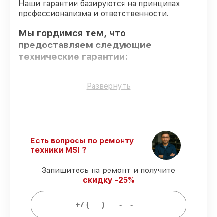
Наши гарантии базируются на принципах
профессионализма и ответственности.
Мы гордимся тем, что
предоставляем следующие
технические гарантии:
Оригинальные детали
– гарантируем
Развернуть
использование фирменных запчастей для
обслуживания.
Квалифицированные специалисты
–
все работники проходят обязательное
обучение и ежегодную аттестацию, что
Есть вопросы по ремонту
подтверждает их уровень мастерства.
техники MSI ?
Соблюдение сроков починки
–
восстановление материнской платы
Запишитесь на ремонт и получите
GF615M-P33 v1.3 выполняется строго в
скидку -25%
оговоренные сроки.
Подтвержденная гарантия
– все
работы по восстановлению проводятся с
официальной гарантией.