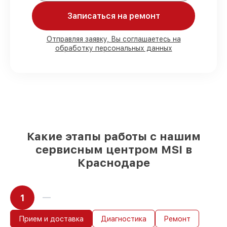
Записаться на ремонт
Мы гарантируем:
Отправляя заявку, Вы соглашаетесь на
обработку персональных данных
80%
работ в присутствии заказчика
90%
комплектующих для материнских
плат имеются в наличии или доступны
для быстрой доставки
Оригинальные запчасти и
качественные реплики на ваш выбор
–
с учётом всех запросов
85%
работ в течение пары часов, при
условии, что обслуживание началось
Какие этапы работы с нашим
сразу
сервисным центром MSI в
Краснодаре
1
Прием и доставка
Диагностика
Ремонт