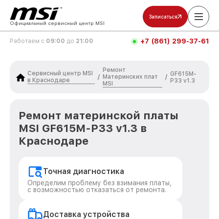
Записаться
Официальный сервисный центр MSI
+7 (861) 299-37-61
Работаем с
09:00
до
21:00
Ремонт
Сервисный центр MSI
GF615M-
Материнских плат
/
/
в Краснодаре
P33 v1.3
MSI
Ремонт материнской платы
MSI GF615M-P33 v1.3 в
Краснодаре
Точная диагностика
Определим проблему без взимания платы,
с возможностью отказаться от ремонта.
Доставка устройства