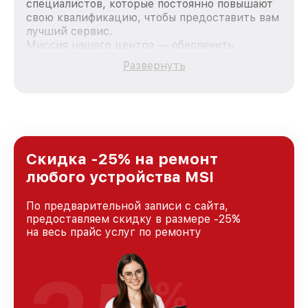
специалистов, которые постоянно повышают
свою квалификацию, чтобы предоставить вам
лучший сервис.
Миссия нашего центра — обеспечить
качественный и доступный ремонт для
Развернуть
каждого пользователя продукции MSI, вне
зависимости от сложности поломки. Мы
стремимся к тому, чтобы каждый клиент был
удовлетворен скоростью и качеством
предоставляемых услуг. Наша цель — стать
лучшим сервисным центром MSI в городе
Краснодаре, постоянно повышая уровень
Скидка -25% на ремонт
доверия и лояльности наших клиентов.
любого устройства MSI
По предварительной записи с сайта,
предоставляем скидку в размере -25%
на весь прайс услуг по ремонту
%