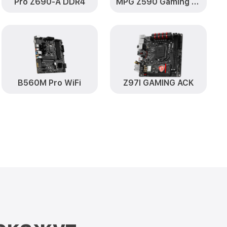
Pro Z690-A DDR4
MPG Z590 Gaming Plus
B560M Pro WiFi
Z97I GAMING ACK