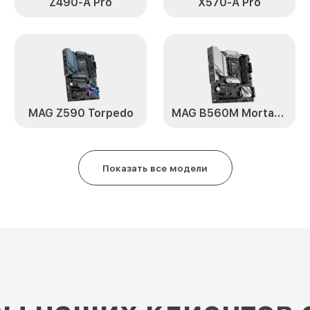
Z490-A Pro
X570-A Pro
MAG Z590 Torpedo
MAG B560M Mortar WiFi
Показать все модели