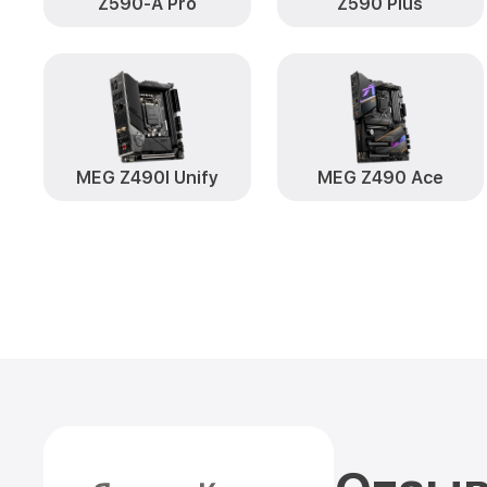
Z590-A Pro
Z590 Plus
MEG Z490I Unify
MEG Z490 Ace