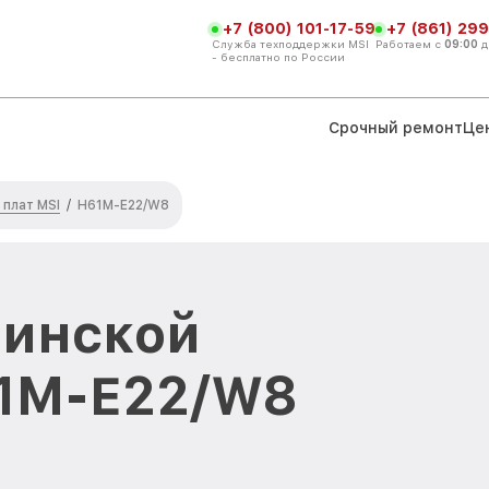
+7 (800) 101-17-59
+7 (861) 299
Служба техподдержки MSI
Работаем с
09:00
д
- бесплатно по России
Срочный ремонт
Це
плат MSI
/
H61M-E22/W8
ринской
61M-E22/W8