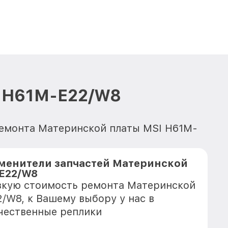
I H61M-E22/W8
 ремонта Материнской платы MSI H61M-
менители запчастей Материнской
E22/W8
зкую стоимость ремонта Материнской
/W8, к Вашему выбору у нас в
чественные реплики