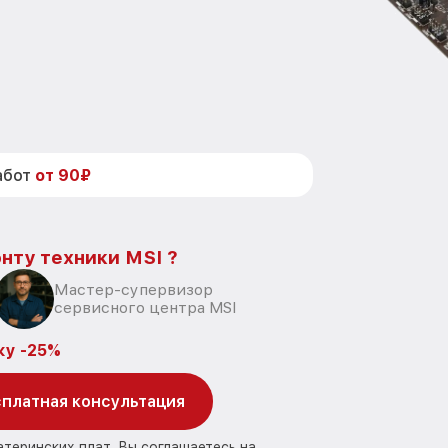
абот
от 90₽
нту техники MSI ?
Мастер-супервизор
сервисного центра MSI
ку -25%
платная консультация
атеринских плат, Вы соглашаетесь на