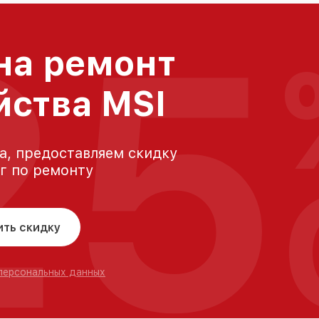
25
на ремонт
йства MSI
а, предоставляем скидку
уг по ремонту
ить скидку
 персональных данных