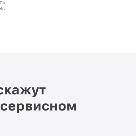
ты
к.
скажут
 сервисном
е