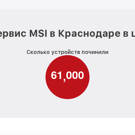
рвис MSI в Краснодаре в
Сколько устройств починили
6
1
0
0
0
,