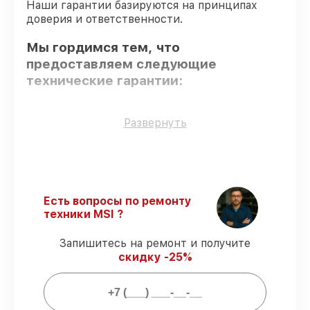
Наши гарантии базируются на принципах
доверия и ответственности.
Мы гордимся тем, что
предоставляем следующие
технические гарантии:
Только фирменные комплектующие
–
Развернуть
гарантируем использование фирменных
запчастей для обслуживания.
Квалифицированные специалисты
–
все работники проходят обязательное
обучение и ежегодную аттестацию, что
Есть вопросы по ремонту
подтверждает их уровень мастерства.
техники MSI ?
Выполнение работ вовремя
–
соблюдаем сроки сервиса материнской
Запишитесь на ремонт и получите
платы X299 TOMAHAWK, согласованные
скидку -25%
с клиентом.
Подтвержденная гарантия
–
предоставляем официальное
гарантийное сопровождение после