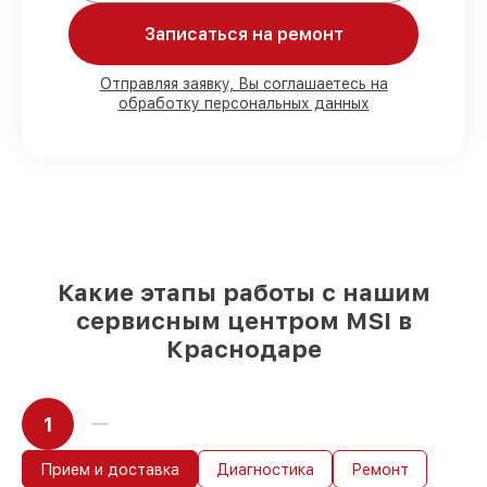
починки.
Записаться на ремонт
Мы гарантируем:
Отправляя заявку, Вы соглашаетесь на
обработку персональных данных
80%
работ под контролем клиента
90%
комплектующих для материнских
плат имеются в наличии или доступны
для срочного заказа
Оригинальные запчасти и
качественные реплики на ваш выбор
–
для любого бюджета
85%
работ в течение пары часов, при
Какие этапы работы с нашим
немедленном начале работ
сервисным центром MSI в
Краснодаре
1
Прием и доставка
Диагностика
Ремонт