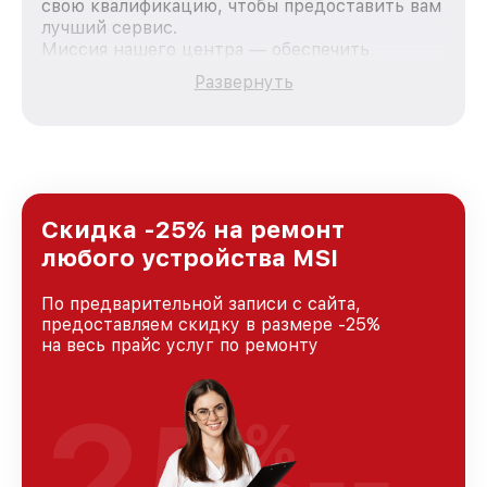
свою квалификацию, чтобы предоставить вам
лучший сервис.
Миссия нашего центра — обеспечить
качественный и доступный ремонт для
Развернуть
каждого пользователя продукции MSI, вне
зависимости от сложности поломки. Мы
стремимся к тому, чтобы каждый клиент был
удовлетворен скоростью и качеством
предоставляемых услуг. Наша цель — стать
лучшим сервисным центром MSI в городе
Краснодаре, постоянно повышая уровень
Скидка -25% на ремонт
доверия и лояльности наших клиентов.
любого устройства MSI
По предварительной записи с сайта,
предоставляем скидку в размере -25%
на весь прайс услуг по ремонту
25
%