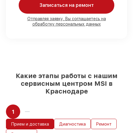
Записаться на ремонт
Мы гарантируем:
Отправляя заявку, Вы соглашаетесь на
обработку персональных данных
80%
работ с возможностью
присутствовать
90%
комплектующих для материнских
плат на складе или быстро поставляются
Качественные реплики и
оригинальные детали по вашему
выбору
– с учётом всех запросов
85%
работ быстро и без задержек, если
мастер приступает к восстановлению
Какие этапы работы с нашим
сразу
сервисным центром MSI в
Краснодаре
1
Прием и доставка
Диагностика
Ремонт