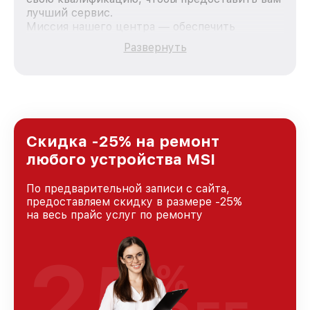
лучший сервис.
Миссия нашего центра — обеспечить
качественный и доступный ремонт для
Развернуть
каждого пользователя продукции MSI, вне
зависимости от сложности поломки. Мы
стремимся к тому, чтобы каждый клиент был
удовлетворен скоростью и качеством
предоставляемых услуг. Наша цель — стать
лучшим сервисным центром MSI в городе
Краснодаре, постоянно повышая уровень
Скидка -25% на ремонт
доверия и лояльности наших клиентов.
любого устройства MSI
По предварительной записи с сайта,
предоставляем скидку в размере -25%
на весь прайс услуг по ремонту
25
%