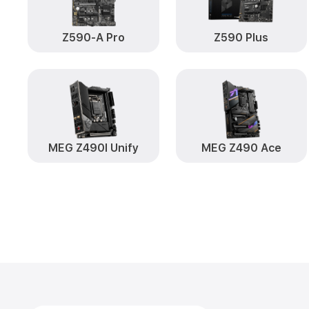
Z590-A Pro
Z590 Plus
MEG Z490I Unify
MEG Z490 Ace