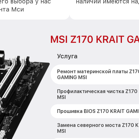
го выбора у нас
наличии имеются н
нта Мси
MSI Z170 KRAIT G
Услуга
Ремонт материнской платы Z17
GAMING MSI
Профилактическая чистка Z170
MSI
Прошивка BIOS Z170 KRAIT GAMI
Замена северного моста Z170 
MSI