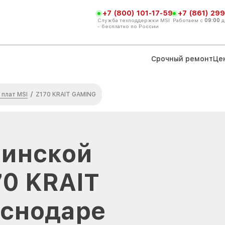
+7 (800) 101-17-59
+7 (861) 299
Служба техподдержки MSI
Работаем с
09:00
д
- бесплатно по России
Срочный ремонт
Це
плат MSI
/
Z170 KRAIT GAMING
ринской
70 KRAIT
аснодаре