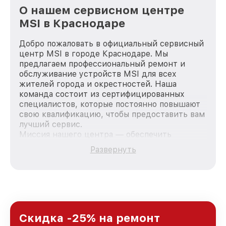
О нашем сервисном центре
MSI в Краснодаре
Добро пожаловать в официальный сервисный
центр MSI в городе Краснодаре. Мы
предлагаем профессиональный ремонт и
обслуживание устройств MSI для всех
жителей города и окрестностей. Наша
команда состоит из сертифицированных
специалистов, которые постоянно повышают
свою квалификацию, чтобы предоставить вам
лучший сервис.
Миссия нашего центра — обеспечить
качественный и доступный ремонт для
Развернуть
каждого пользователя продукции MSI, вне
зависимости от сложности поломки. Мы
стремимся к тому, чтобы каждый клиент был
удовлетворен скоростью и качеством
предоставляемых услуг. Наша цель — стать
лучшим сервисным центром MSI в городе
Краснодаре, постоянно повышая уровень
Скидка -25% на ремонт
доверия и лояльности наших клиентов.