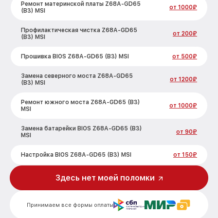
Ремонт материнской платы Z68A-GD65
от 1000₽
(B3) MSI
Профилактическая чистка Z68A-GD65
от 200₽
(B3) MSI
Прошивка BIOS Z68A-GD65 (B3) MSI
от 500₽
Замена северного моста Z68A-GD65
от 1200₽
(B3) MSI
Ремонт южного моста Z68A-GD65 (B3)
от 1000₽
MSI
Замена батарейки BIOS Z68A-GD65 (B3)
от 90₽
MSI
Настройка BIOS Z68A-GD65 (B3) MSI
от 150₽
Здесь нет моей поломки
Принимаем все формы оплаты