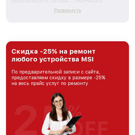
Миссия нашего центра — обеспечить
качественный и доступный ремонт для
Развернуть
каждого пользователя продукции MSI, вне
зависимости от сложности поломки. Мы
стремимся к тому, чтобы каждый клиент был
удовлетворен скоростью и качеством
предоставляемых услуг. Наша цель — стать
лучшим сервисным центром MSI в городе
Краснодаре, постоянно повышая уровень
Скидка -25% на ремонт
доверия и лояльности наших клиентов.
любого устройства MSI
По предварительной записи с сайта,
предоставляем скидку в размере -25%
на весь прайс услуг по ремонту
25
%
OFF