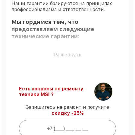
Наши гарантии базируются на принципах
профессионализма и ответственности.
Мы гордимся тем, что
предоставляем следующие
технические гарантии:
Оригинальные детали
– только
Развернуть
подлинные комплектующие.
Опытные мастера
– все работники
проходят обязательное обучение и
ежегодную аттестацию, что
подтверждает их уровень мастерства.
Есть вопросы по ремонту
Выполнение работ вовремя
–
техники MSI ?
соблюдаем сроки сервиса материнской
платы Z68A-GD65 (B3), согласованные с
Запишитесь на ремонт и получите
клиентом.
скидку -25%
Гарантийное обслуживание
–
предоставляем официальное
гарантийное сопровождение после
починки.