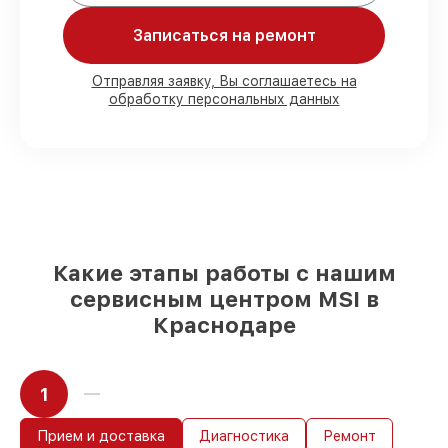
Записаться на ремонт
Мы гарантируем:
Отправляя заявку, Вы соглашаетесь на
обработку персональных данных
80%
работ под контролем клиента
90%
комплектующих для материнских
плат на складе или доступны для
срочного заказа
Качественные реплики и
оригинальные детали по вашему
выбору
– для любого бюджета
85%
работ за 1–2 часа, при немедленном
начале работ
Какие этапы работы с нашим
сервисным центром MSI в
Краснодаре
1
Прием и доставка
Диагностика
Ремонт