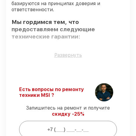
базируются на принципах доверия и
ответственности.
Мы гордимся тем, что
предоставляем следующие
технические гарантии:
Использование оригинальных
Развернуть
запчастей
– гарантируем использование
фирменных запчастей для обслуживания.
Сертифицированные инженеры
– все
работники проходят обязательное
обучение и ежегодную аттестацию, что
Есть вопросы по ремонту
подтверждает их уровень мастерства.
техники MSI ?
Точное соблюдение сроков
–
соблюдаем сроки сервиса материнской
Запишитесь на ремонт и получите
платы Z77A-G41 Plus, согласованные с
скидку -25%
клиентом.
Подтвержденная гарантия
–
обслуживаем материнских плат всегда
со строгим соблюдением гарантийных