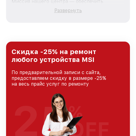
Миссия нашего центра — обеспечить
качественный и доступный ремонт для
Развернуть
каждого пользователя продукции MSI, вне
зависимости от сложности поломки. Мы
стремимся к тому, чтобы каждый клиент был
удовлетворен скоростью и качеством
предоставляемых услуг. Наша цель — стать
лучшим сервисным центром MSI в городе
Краснодаре, постоянно повышая уровень
Скидка -25% на ремонт
доверия и лояльности наших клиентов.
любого устройства MSI
По предварительной записи с сайта,
предоставляем скидку в размере -25%
на весь прайс услуг по ремонту
25
%
OFF