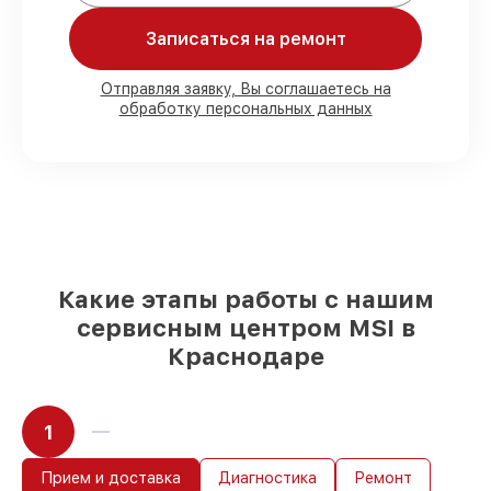
обязательств.
Записаться на ремонт
Мы гарантируем:
Отправляя заявку, Вы соглашаетесь на
обработку персональных данных
80%
работ под контролем клиента
90%
комплектующих для материнских
плат на складе или доступны для
срочного заказа
Подбор оригинальных комплектующих
и надежных реплик с возможностью
выбрать
– с учётом всех запросов
85%
работ быстро и без задержек, при
Какие этапы работы с нашим
условии, что обслуживание началось
сервисным центром MSI в
сразу
Краснодаре
1
Прием и доставка
Диагностика
Ремонт