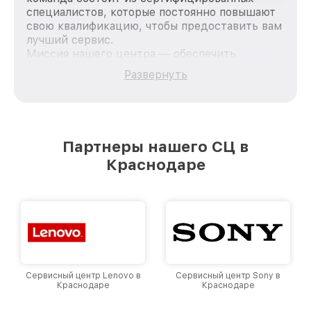
специалистов, которые постоянно повышают
свою квалификацию, чтобы предоставить вам
лучший сервис.
Миссия нашего центра — обеспечить
качественный и доступный ремонт для
Развернуть
каждого пользователя продукции MSI, вне
зависимости от сложности поломки. Мы
стремимся к тому, чтобы каждый клиент был
удовлетворен скоростью и качеством
предоставляемых услуг. Наша цель — стать
Партнеры нашего СЦ в
лучшим сервисным центром MSI в городе
Краснодаре
Краснодаре, постоянно повышая уровень
доверия и лояльности наших клиентов.
Сервисный центр Lenovo в
Сервисный центр Sony в
Краснодаре
Краснодаре