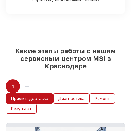
обработку персональных данных
Фирменные детали MSI и надёжные
реплики
– только вы выбираете, какие
детали использовать, а мы готовы
рассмотреть варианты под любые
запросы
85%
ремонтов MSI выполняются в
течение пары часов, при немедленном
старте работ
Какие этапы работы с нашим
сервисным центром MSI в
Краснодаре
1
Прием и доставка
Диагностика
Ремонт
Результат