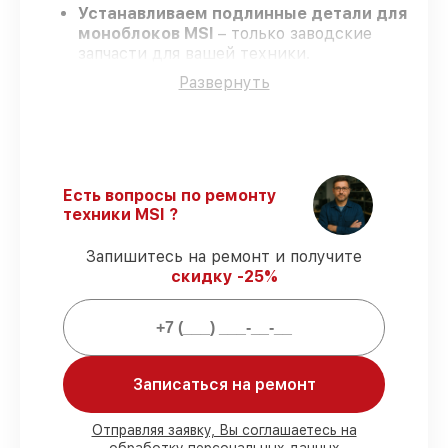
Устанавливаем подлинные детали для
моноблоков MSI
– только заводские
запчасти для вашей техники.
Сертифицированные мастера
–
Развернуть
проходят строгий отбор, что
гарантирует высокий уровень сервиса.
Работаем строго в установленных
заранее временных рамках
– ремонт
моноблоков MSI в оговоренные сроки.
Поддержка после ремонта
– на все
Есть вопросы по ремонту
виды работ и комплектующие для
техники MSI ?
моноблоков MSI предоставляется
гарантия до 3-х лет.
Запишитесь на ремонт и получите
скидку -25%
Мы гарантируем:
80%
заказов по ремонту проводятся с
Записаться на ремонт
возможностью присутствия владельца
90%
деталей MSI имеются в наличии в
Краснодаре, остальные приходят
Отправляя заявку, Вы соглашаетесь на
оперативно