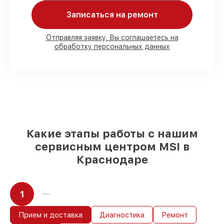
90%
запчастей MSI готовы к установке в
Записаться на ремонт
наших мастерских в Краснодаре,
остальные приходят оперативно
Оригинальные комплектующие MSI и
Отправляя заявку, Вы соглашаетесь на
качественные аналоги
– только вы
обработку персональных данных
выбираете, какие детали использовать, а
мы подстраиваемся под разные бюджеты
85%
работ по восстановлению MSI
завершаются в тот же день, если мастер
начинает работу сразу
Какие этапы работы с нашим
сервисным центром MSI в
Краснодаре
1
Прием и доставка
Диагностика
Ремонт