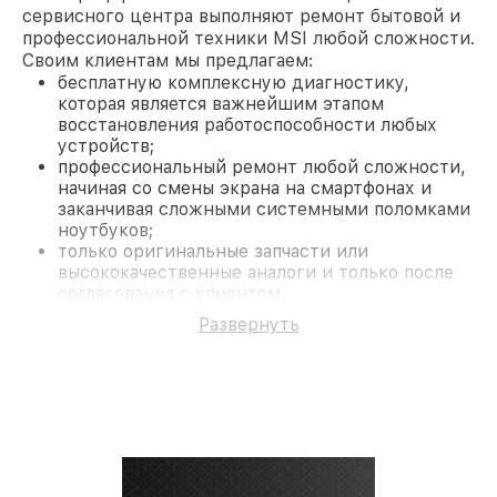
сервисного центра выполняют ремонт бытовой и
профессиональной техники MSI любой сложности.
Своим клиентам мы предлагаем:
бесплатную комплексную диагностику,
которая является важнейшим этапом
восстановления работоспособности любых
устройств;
профессиональный ремонт любой сложности,
начиная со смены экрана на смартфонах и
заканчивая сложными системными поломками
ноутбуков;
только оригинальные запчасти или
высококачественные аналоги и только после
согласования с клиентом.
На все работы и замененные комплектующие
Развернуть
предоставляется длительная гарантия. В случае
поломки по условиям гарантии, мы бесплатно
исправим ситуацию.
Наши преимущества
Преимуществами нашего сервисного центра MSI
в Краснодаре являются:
лучшие специалисты с многолетним опытом и
безупречной репутацией;