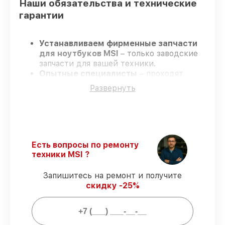
Наши обязательства и технические
гарантии
Устанавливаем фирменные запчасти
для ноутбуков MSI
– только заводские
запчасти для вашей техники.
Опытные специалисты
– проходят
регулярное обучение, что гарантирует
Развернуть
высокий уровень сервиса.
Завершаем работы без задержек
–
ремонт ноутбуков MSI без бесконечных
переносов.
Официальная гарантия
– на все ремонт
и запчасти для ноутбуков MSI
Есть вопросы по ремонту
предоставляется гарантия до 3-х лет.
техники MSI ?
Запишитесь на ремонт и получите
Мы гарантируем:
скидку -25%
80%
ремонтов по ремонту исполняются
в присутствии клиента