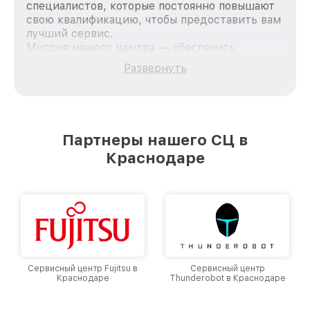
специалистов, которые постоянно повышают
свою квалификацию, чтобы предоставить вам
лучший сервис.
Миссия нашего центра — обеспечить
качественный и доступный ремонт для
Развернуть
каждого пользователя продукции MSI, вне
зависимости от сложности поломки. Мы
стремимся к тому, чтобы каждый клиент был
удовлетворен скоростью и качеством
предоставляемых услуг. Наша цель — стать
Партнеры нашего СЦ в
лучшим сервисным центром MSI в городе
Краснодаре
Краснодаре, постоянно повышая уровень
доверия и лояльности наших клиентов.
Сервисный центр Fujitsu в
Сервисный центр
Краснодаре
Thunderobot в Краснодаре