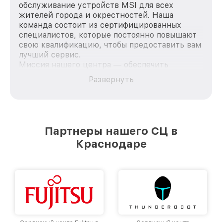
обслуживание устройств MSI для всех
жителей города и окрестностей. Наша
команда состоит из сертифицированных
специалистов, которые постоянно повышают
свою квалификацию, чтобы предоставить вам
лучший сервис.
Миссия нашего центра — обеспечить
качественный и доступный ремонт для
Развернуть
каждого пользователя продукции MSI, вне
зависимости от сложности поломки. Мы
стремимся к тому, чтобы каждый клиент был
удовлетворен скоростью и качеством
предоставляемых услуг. Наша цель — стать
Партнеры нашего СЦ в
лучшим сервисным центром MSI в городе
Краснодаре
Краснодаре, постоянно повышая уровень
доверия и лояльности наших клиентов.