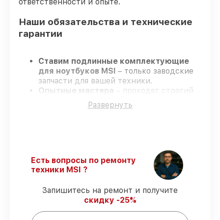
ответственности и опыте.
Наши обязательства и технические
гарантии
Ставим подлинные комплектующие
для ноутбуков MSI
– только заводские
запчасти для вашей техники.
Опытные мастера
– проходят строгий
отбор, что гарантирует высокий уровень
Развернуть
сервиса.
Завершаем работы без задержек
–
ремонт ноутбуков MSI без бесконечных
переносов.
Официальная гарантия
– на все услуги
и детали для ноутбуков MSI
Есть вопросы по ремонту
предоставляется официальное
техники MSI ?
сопровождение.
Запишитесь на ремонт и получите
скидку -25%
Мы гарантируем: