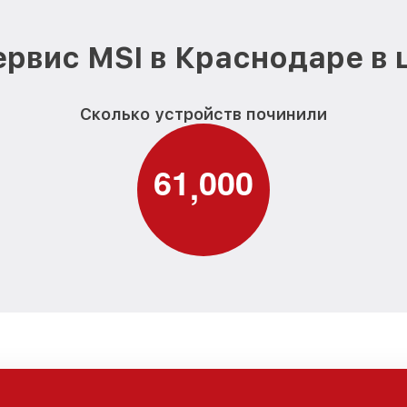
рвис MSI в Краснодаре в
Сколько устройств починили
6
1
0
0
0
,