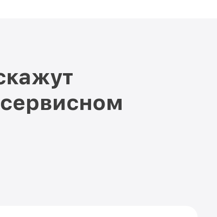
скажут
 сервисном
е