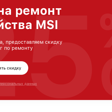
25
на ремонт
йства MSI
а, предоставляем скидку
уг по ремонту
ить скидку
 персональных данных