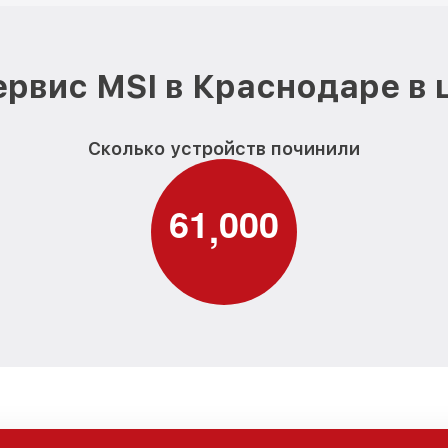
рвис MSI в Краснодаре в
Сколько устройств починили
6
1
0
0
0
,