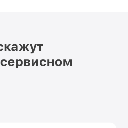
скажут
 сервисном
е