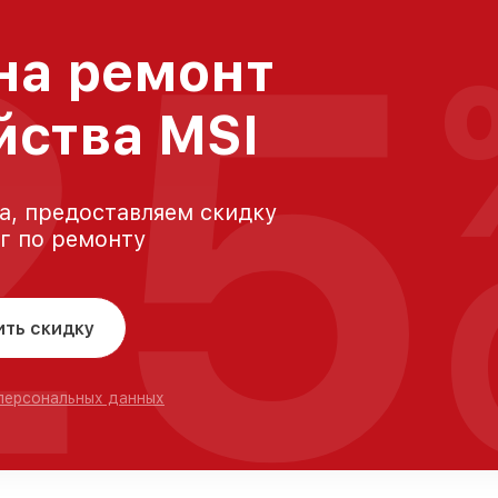
25
на ремонт
йства MSI
а, предоставляем скидку
уг по ремонту
ить скидку
 персональных данных