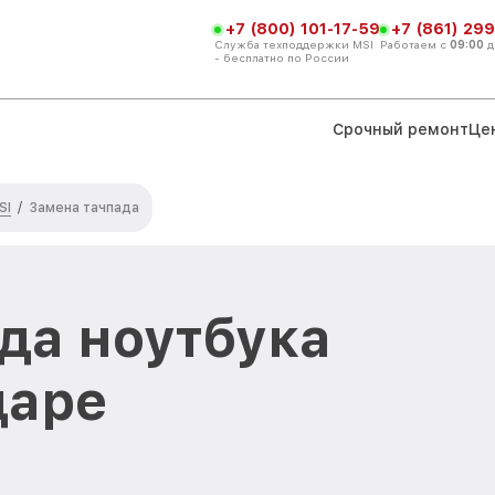
+7 (800) 101-17-59
+7 (861) 299
Служба техподдержки MSI
Работаем с
09:00
д
- бесплатно по России
Срочный ремонт
Це
SI
/
Замена тачпада
да ноутбука
даре