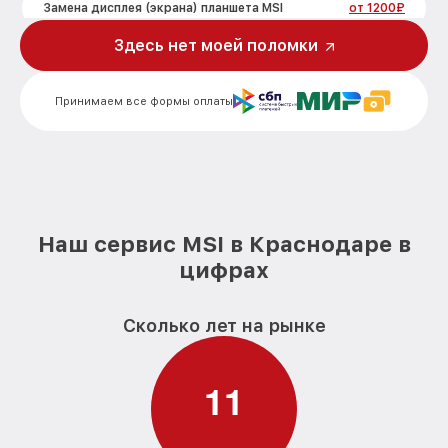
Замена дисплея (экрана) планшета MSI
от 1200₽
Здесь нет моей поломки
Замена корпуса планшета MSI
от 800₽
Замена аккумулятора планшета MSI
от 500₽
Принимаем все формы оплаты
Замена платы управления (мат.платы,
от 1200₽
мейн платы) планшета MSI
Замена Wi-Fi планшета MSI
от 500₽
Ремонт кнопки планшета MSI
от 750₽
Наш сервис MSI в Краснодаре в
цифрах
Сколько лет на рынке
1
1