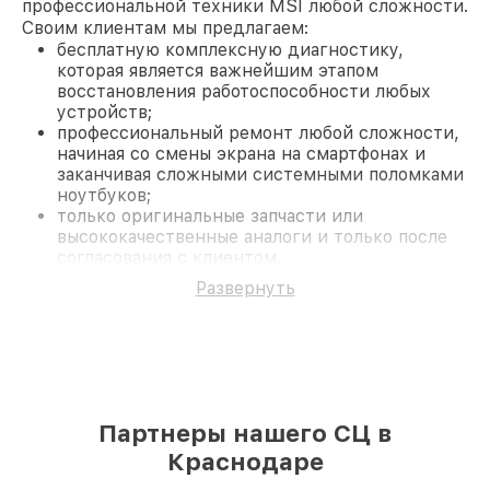
профессиональной техники MSI любой сложности.
Своим клиентам мы предлагаем:
бесплатную комплексную диагностику,
которая является важнейшим этапом
восстановления работоспособности любых
устройств;
профессиональный ремонт любой сложности,
начиная со смены экрана на смартфонах и
заканчивая сложными системными поломками
ноутбуков;
только оригинальные запчасти или
высококачественные аналоги и только после
согласования с клиентом.
На все работы и замененные комплектующие
Развернуть
предоставляется длительная гарантия. В случае
поломки по условиям гарантии, мы бесплатно
исправим ситуацию.
Наши преимущества
Преимуществами нашего сервисного центра MSI
в Краснодаре являются:
Партнеры нашего СЦ в
лучшие специалисты с многолетним опытом и
безупречной репутацией;
Краснодаре
современное оборудование и