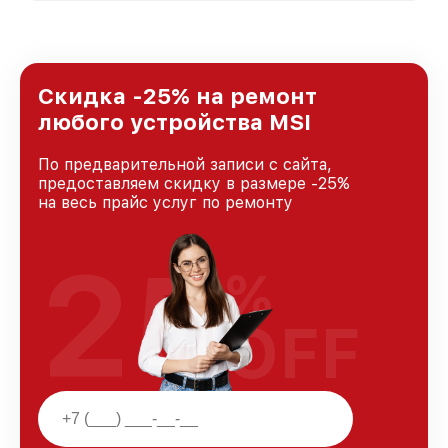
стремимся к тому, чтобы каждый клиент был
удовлетворен скоростью и качеством
предоставляемых услуг. Наша цель — стать
лучшим сервисным центром MSI в городе
Краснодаре, постоянно повышая уровень
Скидка -25% на ремонт
доверия и лояльности наших клиентов.
любого устройства MSI
По предварительной записи с сайта,
предоставляем скидку в размере -25%
на весь прайс услуг по ремонту
25
%
OFF