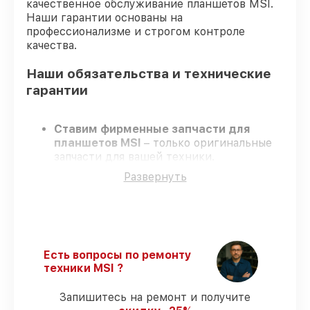
качественное обслуживание планшетов MSI.
Наши гарантии основаны на
профессионализме и строгом контроле
качества.
Наши обязательства и технические
гарантии
Ставим фирменные запчасти для
планшетов MSI
– только оригинальные
запчасти для вашей техники.
Сертифицированные специалисты
–
Развернуть
проходят регулярное обучение, что
подтверждает качество и надёжность
ремонта.
Работаем строго в установленных
заранее временных рамках
– ремонт
планшетов MSI в оговоренные сроки.
Есть вопросы по ремонту
Гарантийное обслуживание
– на все
техники MSI ?
виды работ и комплектующие для
планшетов MSI предоставляется
Запишитесь на ремонт и получите
гарантия до 3-х лет.