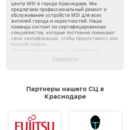
центр MSI в городе Краснодаре. Мы
предлагаем профессиональный ремонт и
обслуживание устройств MSI для всех
жителей города и окрестностей. Наша
команда состоит из сертифицированных
специалистов, которые постоянно повышают
свою квалификацию, чтобы предоставить вам
лучший сервис.
Миссия нашего центра — обеспечить
качественный и доступный ремонт для
Развернуть
каждого пользователя продукции MSI, вне
зависимости от сложности поломки. Мы
стремимся к тому, чтобы каждый клиент был
удовлетворен скоростью и качеством
предоставляемых услуг. Наша цель — стать
Партнеры нашего СЦ в
лучшим сервисным центром MSI в городе
Краснодаре
Краснодаре, постоянно повышая уровень
доверия и лояльности наших клиентов.